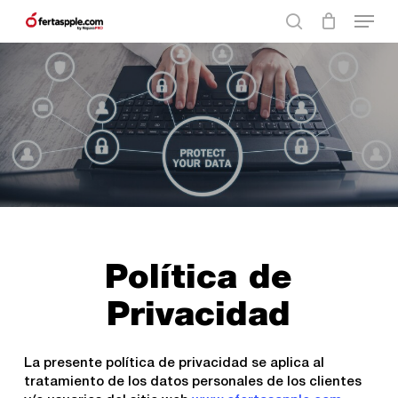
Skip
Menu
to
search
main
Close
content
Menu
Política de
Privacidad
La presente política de privacidad se aplica al
tratamiento de los datos personales de los clientes