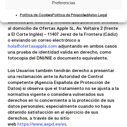
Preferencias
finalidad de mantener los datos actualizados.
Política de Cookies
Política de Privacidad
Aviso Legal
Podrá acceder y ejercer esos derechos mediante
solicitud por escrito y firmada que podrá ser enviada
Ofertas Apple SL
al domicilio de
, Av. Voltaire 2 (frente
a El Corte Inglés) – 11407 Jerez de la Frontera (Cádiz)
o enviando un correo electrónico a
hola@ofertasapple.com
adjuntando en ambos casos
una prueba de identidad valida en derecho, como
fotocopia del DNI/NIE o documento equivalente.
Los Usuarios también tendrán derecho a presentar
una reclamación ante la Autoridad de Control
competente (Agencia Española de Protección de
Datos) si observa que el tratamiento no se ajusta a la
normativa vigente o considera vulnerados sus
derechos en lo concerniente a la protección de sus
datos personales, especialmente cuando no haya
obtenido satisfacción en el ejercicio de sus
derechos, a través de su sitio
web
https://www.aepd.es/es
.