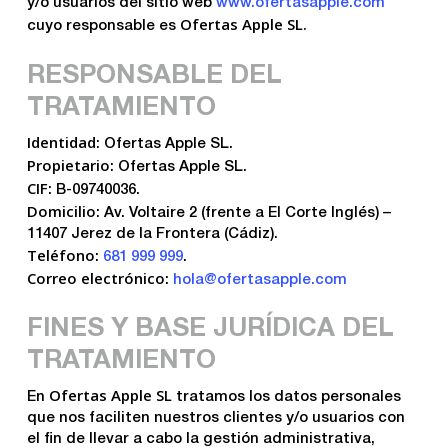
y/o usuarios del sitio web
www.ofertasapple.com
Ofertas Apple SL.
cuyo responsable es
RESPONSABLE DEL
TRATAMIENTO
Identidad
: Ofertas Apple SL.
Propietario
: Ofertas Apple SL.
CIF
: B-09740036.
Domicilio
: Av. Voltaire 2 (frente a El Corte Inglés) –
11407 Jerez de la Frontera (Cádiz).
Teléfono
:
681 999 999
.
Correo electrónico
:
hola@ofertasapple.com
FINES Y BASE JURÍDICA DEL
TRATAMIENTO
Ofertas Apple SL
En
tratamos los datos personales
que nos faciliten nuestros clientes y/o usuarios con
el fin de llevar a cabo la gestión administrativa,