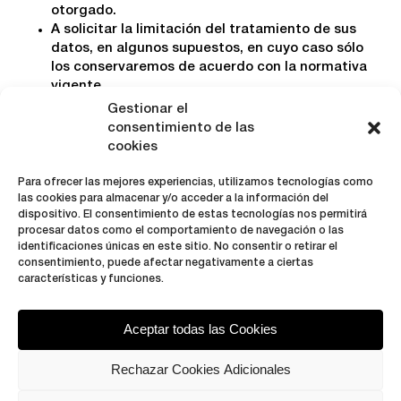
otorgado.
A solicitar la limitación del tratamiento de sus
datos, en algunos supuestos, en cuyo caso sólo
los conservaremos de acuerdo con la normativa
vigente.
A portar tus datos, que te serán facilitados en un
Gestionar el
formato estructurado, de uso común o lectura
consentimiento de las
mecánica. Si lo prefieres, se los podemos enviar
cookies
al nuevo responsable que nos designes. Sólo es
válido en determinados supuestos.
Para ofrecer las mejores experiencias, utilizamos tecnologías como
A presentar una reclamación ante la Agencia
las cookies para almacenar y/o acceder a la información del
dispositivo. El consentimiento de estas tecnologías nos permitirá
Española de Protección de Datos, si crees que no
procesar datos como el comportamiento de navegación o las
te hemos atendido correctamente.
identificaciones únicas en este sitio. No consentir o retirar el
A revocar el consentimiento para cualquier
consentimiento, puede afectar negativamente a ciertas
tratamiento para el que hayas consentido, en
características y funciones.
cualquier momento.
Aceptar todas las Cookies
Se solicita a los usuarios, que, en aras de cumplir con
la legislación vigente, si se modifican los datos
Rechazar Cookies Adicionales
personales, se ponga en contacto con nosotros a
través del correo
hola@ofertasapple.com
con la